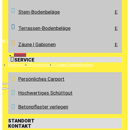
Stein-Bodenbeläge
E
Terrassen-Bodenbeläge
E
©
2026
–
Arnold Krause GmbH & Co. KG
Zäune | Gabionen
E
Folgen
Folgen

SERVICE
Impressum
Datenschutz
Cookie Einstellungen
Persönliches Carport
Hochwertiges Schüttgut
Betonpflaster verlegen
STANDORT
KONTAKT