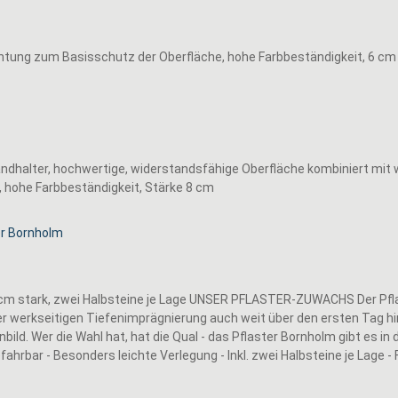
htung zum Basisschutz der Oberfläche, hohe Farbbeständigkeit, 6 cm
dhalter, hochwertige, widerstandsfähige Oberfläche kombiniert mit 
 hohe Farbbeständigkeit, Stärke 8 cm
 cm stark, zwei Halbsteine je Lage UNSER PFLASTER-ZUWACHS Der Pf
der werkseitigen Tiefenimprägnierung auch weit über den ersten Tag hi
ld. Wer die Wahl hat, hat die Qual - das Pflaster Bornholm gibt es in d
hrbar - Besonders leichte Verlegung - Inkl. zwei Halbsteine je Lage - 