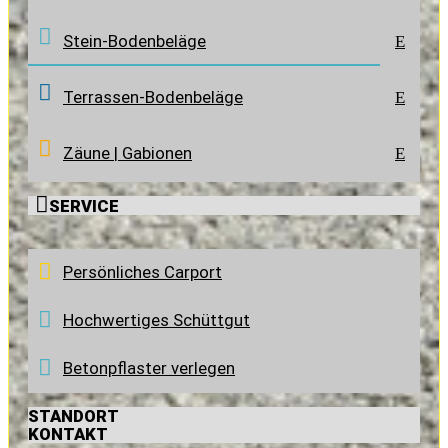
Stein-Bodenbeläge
E
Terrassen-Bodenbeläge
E
Zäune | Gabionen
E

SERVICE
Persönliches Carport
Hochwertiges Schüttgut
Betonpflaster verlegen
STANDORT
KONTAKT