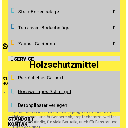
Stein-Bodenbeläge
E
Terrassen-Bodenbeläge
E
Zäune | Gabionen
E
SORTIMENT

SERVICE
Holzschutzmittel
Persönliches Carport
START
>
SORTIMENT
>
GARTENPFLEGE | HOLZSCHUTZ
>
HOLZSCHUTZMITTEL
Hochwertiges Schüttgut
DAUERSCHUTZ-LASUR (ECO)
Betonpflaster verlegen
wasserbasierte Lasur mit ausgeprägtem UV-Schutz für
Holz im Innen- und Außenbereich, tropfgehemmt, wetter-
STANDORT
und UV-beständig, für viele Bauteile, auch für Fenster und
KONTAKT
Türen geeignet