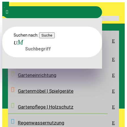
a


SORTIMENT
Suchen nach:
Boden- und Hangbefestigung | Stufen |
E
Mauern
Carports | Gartenhäuser Bedachung
E
Garteneinrichtung
E
Gartenmöbel | Spielgeräte
E
Gartenpflege | Holzschutz
E
HOLZSCHUTZMITTEL
Regenwasser­nutzung
E