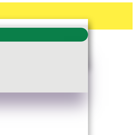
PITZE
s Stahlrohr erhältlich
schaften: