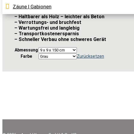
Sie sind hochrobust, witterungsbeständig, wartungs
ähnlich.
Zäune | Gabionen
– Haltbarer als Holz – leichter als Beton
– Verrottungs- und bruchfest
– Wartungsfrei und langlebig
– Transportkostenersparnis
– Schneller Verbau ohne schweres Gerät
Abmessung
Farbe
Zurücksetzen