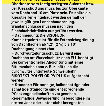
Oberkante vom fertig verlegten Substrat bzw.
der Kiesschüttung muss bis zur Oberkante
vom Dachrand 10 cm Platz sein. Es sollte ein
Kiesstreifen eingebaut werden gemäß der
jeweils gültigen Landesbauordnung.
Wandanschlüsse müssen nach den
Flachdachrichtlinien ausgeführt werden.
– Dachneigung: Die BISOFLOR
Komplettpalette ist für die Extensivbegrünung
von Dachflächen ab 1,2° (2 %) bis 10°
Dachneigung einsetzbar.
– Durchwurzelungsschutz: Es wird eine
Dachbahn mt Wurzelschutz nach FLL benötigt.
Bei konventioneller Abdichtung mit einer
Bitumenbahn kann z. B. zusätzlich die
durchwurzelungsfeste Schweißbahn
BISOTEKT POLYFLOR PV PLUS aufgebracht
werden.
– Standort: Für sonnige, halbschattige oder
schattige Standorte sind entsprechende
Pflanzengesellschaften vorgesehen.
Regelmäßige Bewässerung insbesondere im
ersten Jahr oder unter nicht beregneten