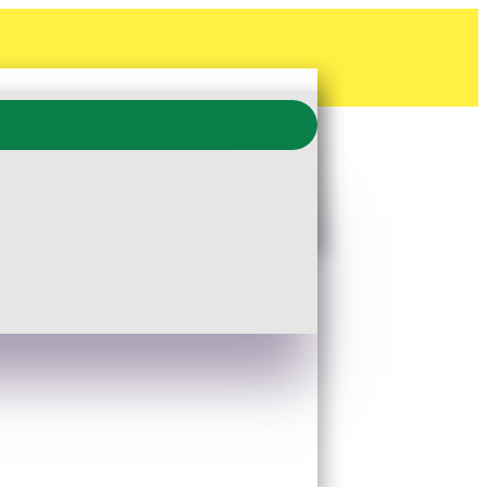
DERN TYP 11
hgangshöhe 194 cm