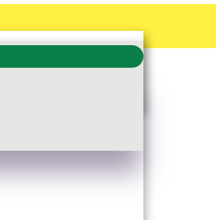
nne, Funktionsboden zum
elung mit Drehknebel-