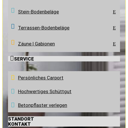
Stein-Bodenbeläge
E
Terrassen-Bodenbeläge
E
Zäune | Gabionen
E

SERVICE
Persönliches Carport
Hochwertiges Schüttgut
Betonpflaster verlegen
STANDORT
KONTAKT