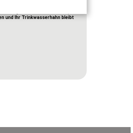
kt sich natürlich negativ auf
ässerung zu nutzen. Kalkarmes,
en und Ihr Trinkwasserhahn bleibt