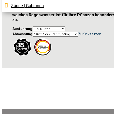
Extreme Trockenperioden sind von immer längerer Daue
Zäune | Gabionen
Boden, Beete und Rasen in Ihrem Garten aus. Was lie
weiches Regenwasser ist für Ihre Pflanzen besonders 
zu.
Ausführung
Abmessung
Zurücksetzen