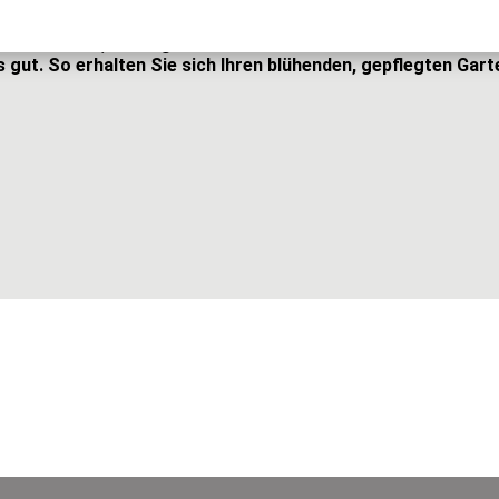
r. Auch in ihrer Häufigkeit nehmen sie deutlich zu. Das wir
gt also näher, als Regenwasser zu sammeln und für die Bew
gut. So erhalten Sie sich Ihren blühenden, gepflegten Gart