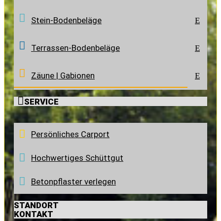
Stein-Bodenbeläge
E
Terrassen-Bodenbeläge
E
Zäune | Gabionen
E

SERVICE
Persönliches Carport
Hochwertiges Schüttgut
Betonpflaster verlegen
STANDORT
KONTAKT