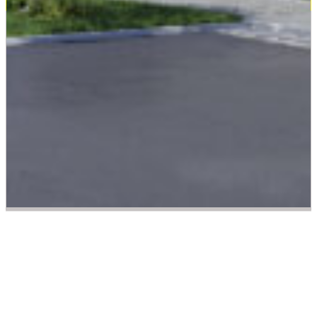
System Holz Neo Tor
Zaunfeld-Sets bestehend aus 18 Thermoholz-
Einzelprofilen und Profil-Abschlussleisten
oben/ unten im Farbton Anthrazit, auch als