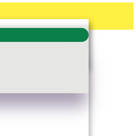
ückergarnitur, Schloss PZ-
hrazit pulverbeschichtet